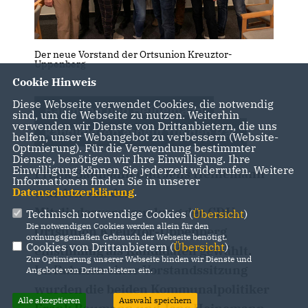
Der neue Vorstand der Ortsunion Kreuztor-
Uppenberg
Cookie Hinweis
Diese Webseite verwendet Cookies, die notwendig
Baumann und Heinemann
sind, um die Webseite zu nutzen. Weiterhin
verwenden wir Dienste von Drittanbietern, die uns
kandidieren erneut für den Rat
helfen, unser Webangebot zu verbessern (Website-
Optmierung). Für die Verwendung bestimmter
Dienste, benötigen wir Ihre Einwilligung. Ihre
Einwilligung können Sie jederzeit widerrufen. Weitere
Frank Baumann und Jens Heinemann
Informationen finden Sie in unserer
Datenschutzerklärung
.
wurden von der
Mitgliederversammlung der CDU-
Technisch notwendige Cookies (
Übersicht
)
Die notwendigen Cookies werden allein für den
Ortsunion Kreuztor-Uppenberg
ordnungsgemäßen Gebrauch der Webseite benötigt.
Cookies von Drittanbietern (
Übersicht
)
einstimmig als Kandidaten gewählt.
Zur Optimierung unserer Webseite binden wir Dienste und
Im Rahmen einer Vorstandssitzung
Angebote von Drittanbietern ein.
wurden die beiden Kommunalpolitiker
Alle akzeptieren
Auswahl speichern